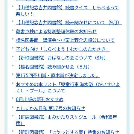
【山種記念吉井図書館】読書クイズ しらべるって
楽しい！
【山種記念吉井図書館】読み聞かせについて（9月）
蔵書点検による特別整理休館のお知らせ
榛名図書館 講演会～小栗上野介忠順公について
子ども向け「しらべよう！むかしのたかさき」
【新町図書館】おはなしの会について（8月）
【榛名図書館】読み聞かせ会（８月）
第175回芥川賞・直木賞が決定しました。
おすすめの本リスト「児童行事:海水浴（かいすいよ
く）・プール」について
6月出版の新刊おすすめ
としょかん日和 第17号のお知らせ
【群馬図書館】よみかたりスケジュール（令和8年
度）
【新町図書館】「ヒヤっとする夏」特集のお知らせ