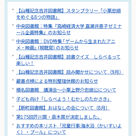
【山種記念吉井図書館】スタンプラリー「小栗忠順
をめぐる8つの物語」
中央図書館：特集『高崎経済大学 嘉瀬井恵子ゼミナ
ール企画特集』のお知らせ
中央図書館：DVD特集 ｢ゲームから生まれたアニ
メ・映画｣ (視聴覚) のお知らせ
【山種記念吉井図書館】読書クイズ しらべるって
楽しい！
【山種記念吉井図書館】読み聞かせについて（9月）
蔵書点検による特別整理休館のお知らせ
榛名図書館 講演会～小栗上野介忠順公について
子ども向け「しらべよう！むかしのたかさき」
【新町図書館】おはなしの会について（8月）
第175回芥川賞・直木賞が決定しました。
おすすめの本リスト「児童行事:海水浴（かいすいよ
く）・プール」について