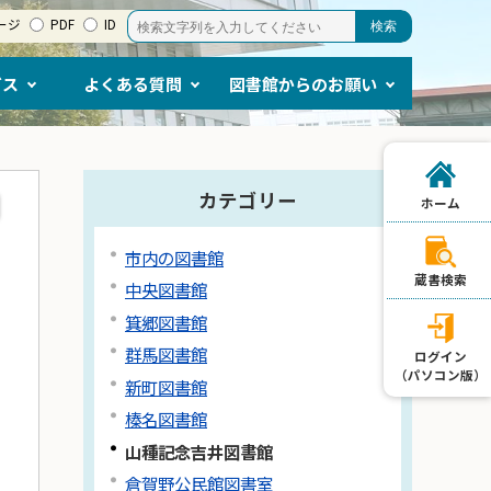
ージ
PDF
ID
ビス
よくある質問
図書館からのお願い
カテゴリー
ホーム
市内の図書館
蔵書検索
中央図書館
箕郷図書館
群馬図書館
ログイン
（パソコン版）
新町図書館
榛名図書館
山種記念吉井図書館
倉賀野公民館図書室