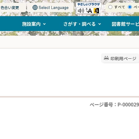
すべて
ペ
施設案内
さがす・調べる
図書館サー
印刷用ページ
ページ番号：P-000029