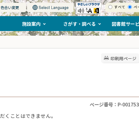
すべて
ペ
施設案内
さがす・調べる
図書館サー
印刷用ページ
ページ番号：P-001753
だくことはできません。