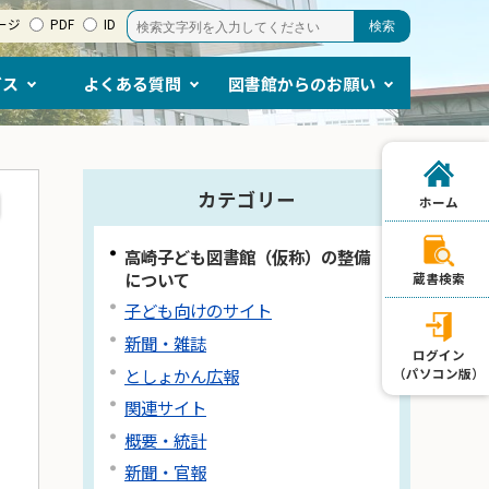
ージ
PDF
ID
ビス
よくある質問
図書館からのお願い
カテゴリー
ホーム
高崎子ども図書館（仮称）の整備
について
蔵書検索
子ども向けのサイト
新聞・雑誌
ログイン
としょかん広報
（パソコン版）
関連サイト
概要・統計
新聞・官報