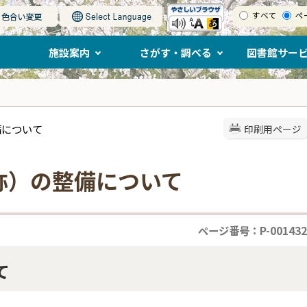
すべて
ペ
施設案内
さがす・調べる
図書館サー
備について
印刷用ページ
称）の整備について
ページ番号：P-001432
て