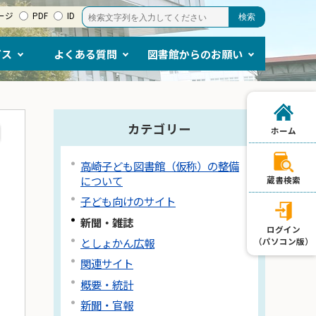
ージ
PDF
ID
ビス
よくある質問
図書館からのお願い
カテゴリー
ホーム
高崎子ども図書館（仮称）の整備
について
蔵書検索
子ども向けのサイト
新聞・雑誌
ログイン
としょかん広報
（パソコン版）
関連サイト
概要・統計
新聞・官報