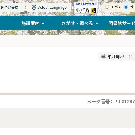
すべて
ペ
施設案内
さがす・調べる
図書館サー
印刷用ページ
ページ番号：P-001287