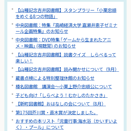
【山種記念吉井図書館】スタンプラリー「小栗忠順
をめぐる8つの物語」
中央図書館：特集『高崎経済大学 嘉瀬井恵子ゼミナ
ール企画特集』のお知らせ
中央図書館：DVD特集 ｢ゲームから生まれたアニ
メ・映画｣ (視聴覚) のお知らせ
【山種記念吉井図書館】読書クイズ しらべるって
楽しい！
【山種記念吉井図書館】読み聞かせについて（9月）
蔵書点検による特別整理休館のお知らせ
榛名図書館 講演会～小栗上野介忠順公について
子ども向け「しらべよう！むかしのたかさき」
【新町図書館】おはなしの会について（8月）
第175回芥川賞・直木賞が決定しました。
おすすめの本リスト「児童行事:海水浴（かいすいよ
く）・プール」について