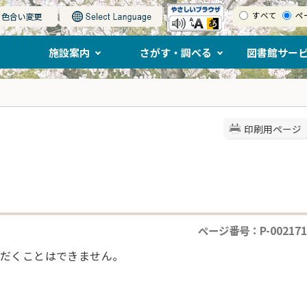
すべて
ペ
施設案内
さがす・調べる
図書館サー
印刷用ページ
ページ番号：P-002171
だくことはできません。