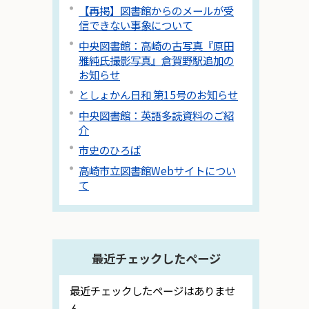
【再掲】図書館からのメールが受
信できない事象について
中央図書館：高崎の古写真『原田
雅純氏撮影写真』倉賀野駅追加の
お知らせ
としょかん日和 第15号のお知らせ
中央図書館：英語多読資料のご紹
介
市史のひろば
高崎市立図書館Webサイトについ
て
最近チェックしたページ
最近チェックしたページはありませ
ん。