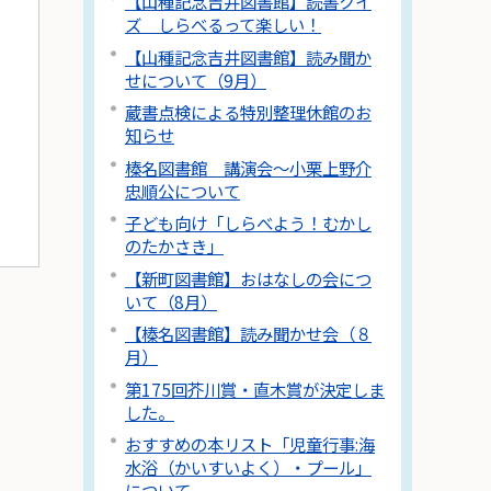
【山種記念吉井図書館】読書クイ
ズ しらべるって楽しい！
【山種記念吉井図書館】読み聞か
せについて（9月）
蔵書点検による特別整理休館のお
知らせ
榛名図書館 講演会～小栗上野介
忠順公について
子ども向け「しらべよう！むかし
のたかさき」
【新町図書館】おはなしの会につ
いて（8月）
【榛名図書館】読み聞かせ会（８
月）
第175回芥川賞・直木賞が決定しま
した。
おすすめの本リスト「児童行事:海
水浴（かいすいよく）・プール」
について