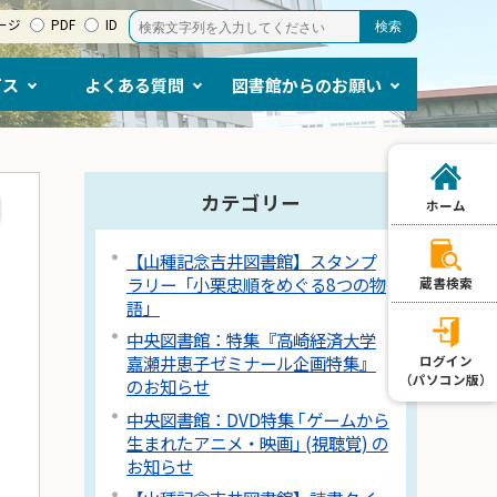
ージ
PDF
ID
ビス
よくある質問
図書館からのお願い
カテゴリー
ホーム
【山種記念吉井図書館】スタンプ
ラリー「小栗忠順をめぐる8つの物
蔵書検索
語」
中央図書館：特集『高崎経済大学
嘉瀬井恵子ゼミナール企画特集』
ログイン
（パソコン版）
のお知らせ
中央図書館：DVD特集 ｢ゲームから
生まれたアニメ・映画｣ (視聴覚) の
お知らせ