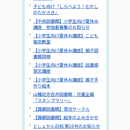
子ども向け「しらべよう！むかし
のたかさき」
【中央図書館】小学生向け夏休み
講座 参加者募集のお知らせ
【小学生向け夏休み講座】こども
電気教室
【小学生向け夏休み講座】親子図
書館探検
【小学生向け夏休み講座】読書感
想文講座
【小学生向け夏休み講座】親子手
作り絵本
山種記念吉井図書館：児童企画
「スタンプラリー」
【箕郷図書館】育児サークル
【箕郷図書館】絵本のよみきかせ
としょかん日和 第16号のお知らせ