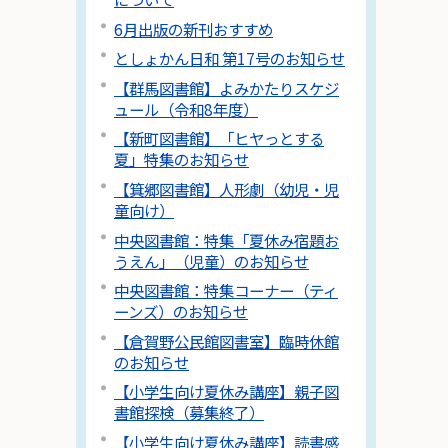
6月出版の新刊おすすめ
としょかん日和 第17号のお知らせ
【群馬図書館】よみかたりスケジ
ュール（令和8年度）
【新町図書館】「ヒヤっとする
夏」特集のお知らせ
【箕郷図書館】人形劇（幼児・児
童向け）
中央図書館：特集「夏休み宿題お
うえん」（児童）のお知らせ
中央図書館：特集コーナー（ティ
ーンズ）のお知らせ
【倉賀野公民館図書室】臨時休館
のお知らせ
【小学生向け夏休み講座】親子図
書館探検（募集終了）
【小学生向け夏休み講座】読書感