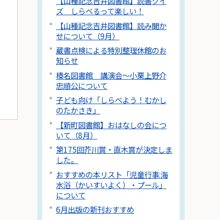
【山種記念吉井図書館】読書クイ
ズ しらべるって楽しい！
【山種記念吉井図書館】読み聞か
せについて（9月）
蔵書点検による特別整理休館のお
知らせ
榛名図書館 講演会～小栗上野介
忠順公について
子ども向け「しらべよう！むかし
のたかさき」
【新町図書館】おはなしの会につ
いて（8月）
第175回芥川賞・直木賞が決定しま
した。
おすすめの本リスト「児童行事:海
水浴（かいすいよく）・プール」
について
6月出版の新刊おすすめ