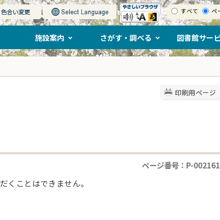
すべて
ペ
施設案内
さがす・調べる
図書館サー
印刷用ページ
ページ番号：P-002161
だくことはできません。