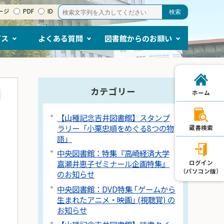
ージ
PDF
ID
ビス
よくある質問
図書館からのお願い
カテゴリー
ホーム
【山種記念吉井図書館】スタンプ
ラリー「小栗忠順をめぐる8つの物
蔵書検索
語」
中央図書館：特集『高崎経済大学
嘉瀬井恵子ゼミナール企画特集』
ログイン
（パソコン版）
のお知らせ
中央図書館：DVD特集 ｢ゲームから
生まれたアニメ・映画｣ (視聴覚) の
お知らせ