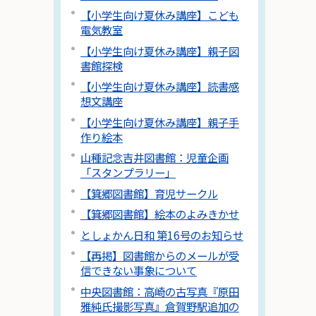
【小学生向け夏休み講座】こども
電気教室
【小学生向け夏休み講座】親子図
書館探検
【小学生向け夏休み講座】読書感
想文講座
【小学生向け夏休み講座】親子手
作り絵本
山種記念吉井図書館：児童企画
「スタンプラリー」
【箕郷図書館】育児サークル
【箕郷図書館】絵本のよみきかせ
としょかん日和 第16号のお知らせ
【再掲】図書館からのメールが受
信できない事象について
中央図書館：高崎の古写真『原田
雅純氏撮影写真』倉賀野駅追加の