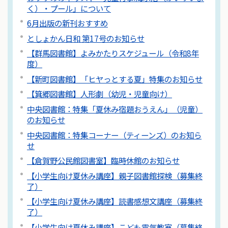
く）・プール」について
6月出版の新刊おすすめ
としょかん日和 第17号のお知らせ
【群馬図書館】よみかたりスケジュール（令和8年
度）
【新町図書館】「ヒヤっとする夏」特集のお知らせ
【箕郷図書館】人形劇（幼児・児童向け）
中央図書館：特集「夏休み宿題おうえん」（児童）
のお知らせ
中央図書館：特集コーナー（ティーンズ）のお知ら
せ
【倉賀野公民館図書室】臨時休館のお知らせ
【小学生向け夏休み講座】親子図書館探検（募集終
了）
【小学生向け夏休み講座】読書感想文講座（募集終
了）
【小学生向け夏休み講座】こども電気教室（募集終