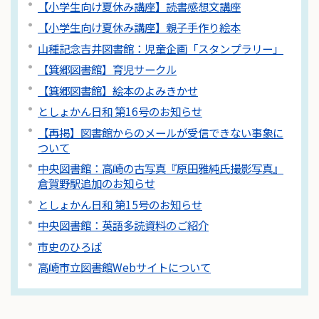
【小学生向け夏休み講座】読書感想文講座
【小学生向け夏休み講座】親子手作り絵本
山種記念吉井図書館：児童企画「スタンプラリー」
【箕郷図書館】育児サークル
【箕郷図書館】絵本のよみきかせ
としょかん日和 第16号のお知らせ
【再掲】図書館からのメールが受信できない事象に
ついて
中央図書館：高崎の古写真『原田雅純氏撮影写真』
倉賀野駅追加のお知らせ
としょかん日和 第15号のお知らせ
中央図書館：英語多読資料のご紹介
市史のひろば
高崎市立図書館Webサイトについて