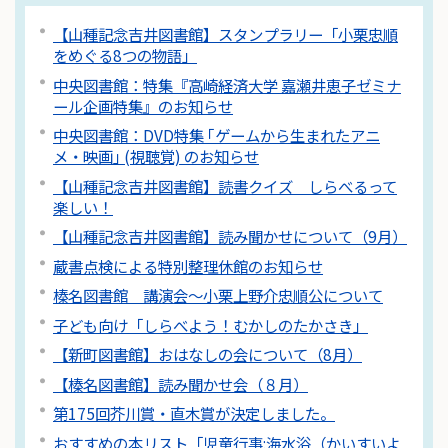
【山種記念吉井図書館】スタンプラリー「小栗忠順
をめぐる8つの物語」
中央図書館：特集『高崎経済大学 嘉瀬井恵子ゼミナ
ール企画特集』のお知らせ
中央図書館：DVD特集 ｢ゲームから生まれたアニ
メ・映画｣ (視聴覚) のお知らせ
【山種記念吉井図書館】読書クイズ しらべるって
楽しい！
【山種記念吉井図書館】読み聞かせについて（9月）
蔵書点検による特別整理休館のお知らせ
榛名図書館 講演会～小栗上野介忠順公について
子ども向け「しらべよう！むかしのたかさき」
【新町図書館】おはなしの会について（8月）
【榛名図書館】読み聞かせ会（８月）
第175回芥川賞・直木賞が決定しました。
おすすめの本リスト「児童行事:海水浴（かいすいよ