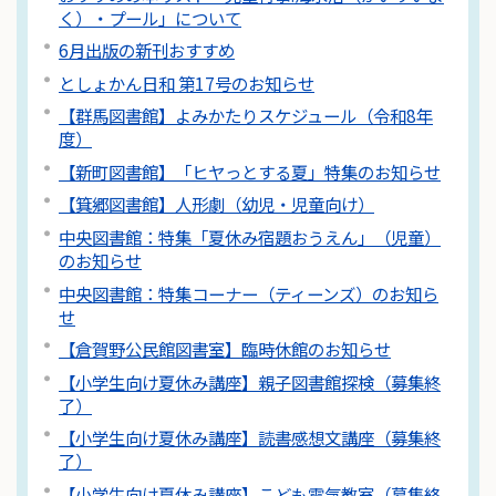
く）・プール」について
6月出版の新刊おすすめ
としょかん日和 第17号のお知らせ
【群馬図書館】よみかたりスケジュール（令和8年
度）
【新町図書館】「ヒヤっとする夏」特集のお知らせ
【箕郷図書館】人形劇（幼児・児童向け）
中央図書館：特集「夏休み宿題おうえん」（児童）
のお知らせ
中央図書館：特集コーナー（ティーンズ）のお知ら
せ
【倉賀野公民館図書室】臨時休館のお知らせ
【小学生向け夏休み講座】親子図書館探検（募集終
了）
【小学生向け夏休み講座】読書感想文講座（募集終
了）
【小学生向け夏休み講座】こども電気教室（募集終