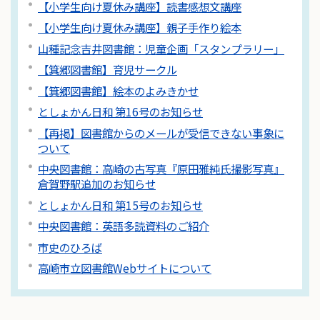
【小学生向け夏休み講座】読書感想文講座
【小学生向け夏休み講座】親子手作り絵本
山種記念吉井図書館：児童企画「スタンプラリー」
【箕郷図書館】育児サークル
【箕郷図書館】絵本のよみきかせ
としょかん日和 第16号のお知らせ
【再掲】図書館からのメールが受信できない事象に
ついて
中央図書館：高崎の古写真『原田雅純氏撮影写真』
倉賀野駅追加のお知らせ
としょかん日和 第15号のお知らせ
中央図書館：英語多読資料のご紹介
市史のひろば
高崎市立図書館Webサイトについて