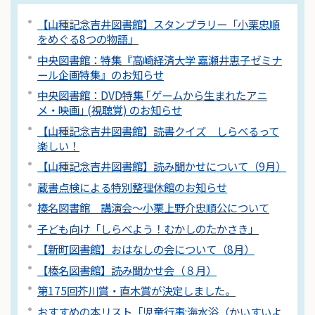
【山種記念吉井図書館】スタンプラリー「小栗忠順
をめぐる8つの物語」
中央図書館：特集『高崎経済大学 嘉瀬井恵子ゼミナ
ール企画特集』のお知らせ
中央図書館：DVD特集 ｢ゲームから生まれたアニ
メ・映画｣ (視聴覚) のお知らせ
【山種記念吉井図書館】読書クイズ しらべるって
楽しい！
【山種記念吉井図書館】読み聞かせについて（9月）
蔵書点検による特別整理休館のお知らせ
榛名図書館 講演会～小栗上野介忠順公について
子ども向け「しらべよう！むかしのたかさき」
【新町図書館】おはなしの会について（8月）
【榛名図書館】読み聞かせ会（８月）
第175回芥川賞・直木賞が決定しました。
おすすめの本リスト「児童行事:海水浴（かいすいよ