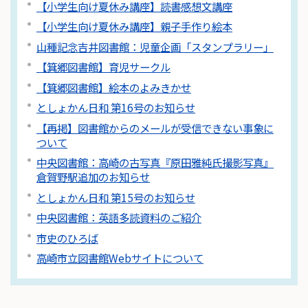
【小学生向け夏休み講座】読書感想文講座
【小学生向け夏休み講座】親子手作り絵本
山種記念吉井図書館：児童企画「スタンプラリー」
【箕郷図書館】育児サークル
【箕郷図書館】絵本のよみきかせ
としょかん日和 第16号のお知らせ
【再掲】図書館からのメールが受信できない事象に
ついて
中央図書館：高崎の古写真『原田雅純氏撮影写真』
倉賀野駅追加のお知らせ
としょかん日和 第15号のお知らせ
中央図書館：英語多読資料のご紹介
市史のひろば
高崎市立図書館Webサイトについて