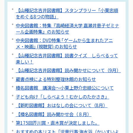
【山種記念吉井図書館】スタンプラリー「小栗忠順
をめぐる8つの物語」
中央図書館：特集『高崎経済大学 嘉瀬井恵子ゼミナ
ール企画特集』のお知らせ
中央図書館：DVD特集 ｢ゲームから生まれたアニ
メ・映画｣ (視聴覚) のお知らせ
【山種記念吉井図書館】読書クイズ しらべるって
楽しい！
【山種記念吉井図書館】読み聞かせについて（9月）
蔵書点検による特別整理休館のお知らせ
榛名図書館 講演会～小栗上野介忠順公について
子ども向け「しらべよう！むかしのたかさき」
【新町図書館】おはなしの会について（8月）
【榛名図書館】読み聞かせ会（８月）
第175回芥川賞・直木賞が決定しました。
おすすめの本リスト「児童行事:海水浴（かいすいよ