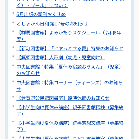
く）・プール」について
6月出版の新刊おすすめ
としょかん日和 第17号のお知らせ
【群馬図書館】よみかたりスケジュール（令和8年
度）
【新町図書館】「ヒヤっとする夏」特集のお知らせ
【箕郷図書館】人形劇（幼児・児童向け）
中央図書館：特集「夏休み宿題おうえん」（児童）
のお知らせ
中央図書館：特集コーナー（ティーンズ）のお知ら
せ
【倉賀野公民館図書室】臨時休館のお知らせ
【小学生向け夏休み講座】親子図書館探検（募集終
了）
【小学生向け夏休み講座】読書感想文講座（募集終
了）
【小学生向け夏休み講座】こども電気教室（募集終