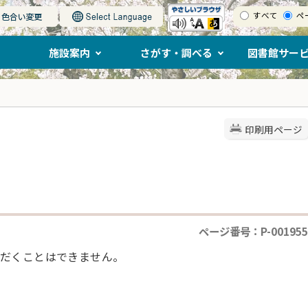
すべて
ペ
施設案内
さがす・調べる
図書館サー
印刷用ページ
ページ番号：P-001955
だくことはできません。