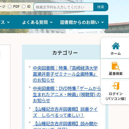
ージ
PDF
ID
ビス
よくある質問
図書館からのお願い
カテゴリー
ホーム
中央図書館：特集『高崎経済大学
嘉瀬井恵子ゼミナール企画特集』
蔵書検索
のお知らせ
中央図書館：DVD特集 ｢ゲームから
生まれたアニメ・映画｣ (視聴覚) の
ログイン
（パソコン版）
お知らせ
【山種記念吉井図書館】読書クイ
ズ しらべるって楽しい！
【山種記念吉井図書館】読み聞か