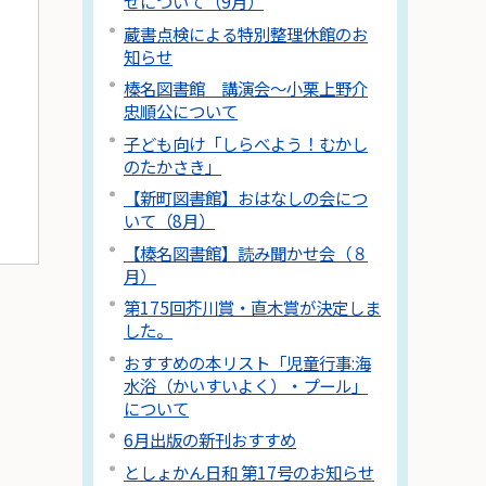
せについて（9月）
蔵書点検による特別整理休館のお
知らせ
榛名図書館 講演会～小栗上野介
忠順公について
子ども向け「しらべよう！むかし
のたかさき」
【新町図書館】おはなしの会につ
いて（8月）
【榛名図書館】読み聞かせ会（８
月）
第175回芥川賞・直木賞が決定しま
した。
おすすめの本リスト「児童行事:海
水浴（かいすいよく）・プール」
について
6月出版の新刊おすすめ
としょかん日和 第17号のお知らせ