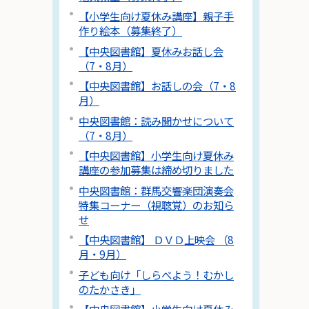
【小学生向け夏休み講座】親子手
作り絵本（募集終了）
【中央図書館】夏休みお話し会
（7・8月）
【中央図書館】お話しの会（7・8
月）
中央図書館：読み聞かせについて
（7・8月）
【中央図書館】小学生向け夏休み
講座の参加募集は締め切りました
中央図書館：群馬交響楽団演奏会
特集コーナー（視聴覚）のお知ら
せ
【中央図書館】 ＤＶＤ上映会 （8
月・9月）
子ども向け「しらべよう！むかし
のたかさき」