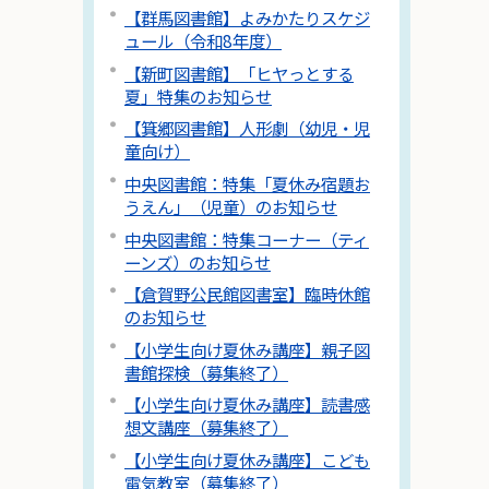
【群馬図書館】よみかたりスケジ
ュール（令和8年度）
【新町図書館】「ヒヤっとする
夏」特集のお知らせ
【箕郷図書館】人形劇（幼児・児
童向け）
中央図書館：特集「夏休み宿題お
うえん」（児童）のお知らせ
中央図書館：特集コーナー（ティ
ーンズ）のお知らせ
【倉賀野公民館図書室】臨時休館
のお知らせ
【小学生向け夏休み講座】親子図
書館探検（募集終了）
【小学生向け夏休み講座】読書感
想文講座（募集終了）
【小学生向け夏休み講座】こども
電気教室（募集終了）